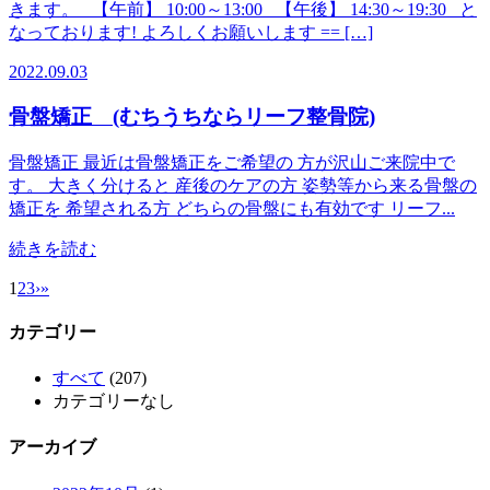
きます。 【午前】 10:00～13:00 【午後】 14:30～19:30 と
なっております! よろしくお願いします == […]
2022.09.03
骨盤矯正 (むちうちならリーフ整骨院)
骨盤矯正 最近は骨盤矯正をご希望の 方が沢山ご来院中で
す。 大きく分けると 産後のケアの方 姿勢等から来る骨盤の
矯正を 希望される方 どちらの骨盤にも有効です リーフ...
続きを読む
1
2
3
›
»
カテゴリー
すべて
(207)
カテゴリーなし
アーカイブ