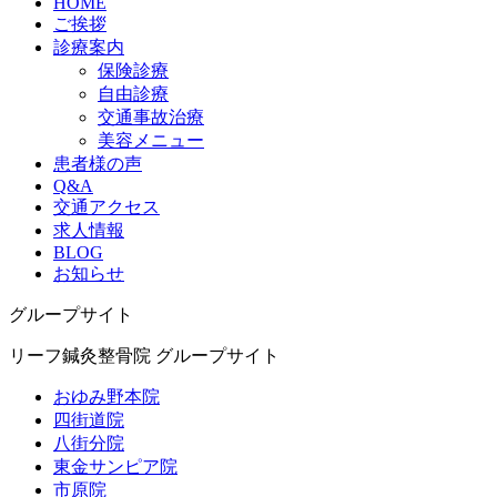
HOME
ご挨拶
診療案内
保険診療
自由診療
交通事故治療
美容メニュー
患者様の声
Q&A
交通アクセス
求人情報
BLOG
お知らせ
グループサイト
リーフ鍼灸整骨院 グループサイト
おゆみ野本院
四街道院
八街分院
東金サンピア院
市原院