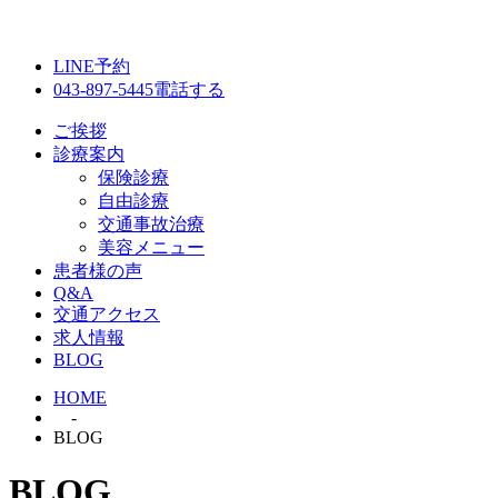
LINE予約
043-897-5445
電話する
ご挨拶
診療案内
保険診療
自由診療
交通事故治療
美容メニュー
患者様の声
Q&A
交通アクセス
求人情報
BLOG
HOME
-
BLOG
BLOG